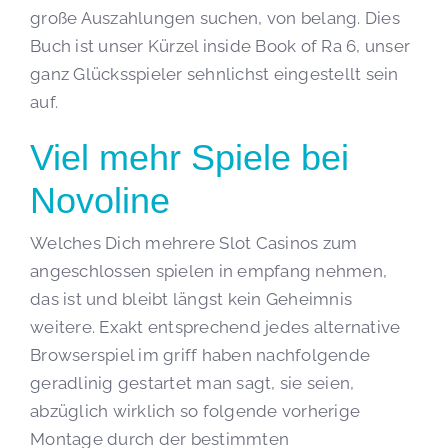
große Auszahlungen suchen, von belang.
Dies
Buch ist unser Kürzel inside Book of Ra 6, unser
ganz Glücksspieler sehnlichst eingestellt sein
auf.
Viel mehr Spiele bei
Novoline
Welches Dich mehrere Slot Casinos zum
angeschlossen spielen in empfang nehmen,
das ist und bleibt längst kein Geheimnis
weitere. Exakt entsprechend jedes alternative
Browserspiel im griff haben nachfolgende
geradlinig gestartet man sagt, sie seien,
abzüglich wirklich so folgende vorherige
Montage durch der bestimmten