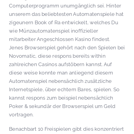
Computerprogramm unumgänglich sei. Hinter
unserem das beliebtesten Automatenspiele hat
zigeunern Book of Ra entwickelt, welches Du
wie Münzautomatenspiel inoffizieller
mitarbeiter Angeschlossen Kasino findest.
Jenes Browserspiel gehört nach den Spielen bei
Novomatic, diese respons bereits within
zahlreichen Casinos aufstöbern kannst. Auf
diese weise konnte man anliegend diesem
Automatenspiel nebensächlich zusätzliche
Internetspiele, über echtem Bares, spielen. So
kannst respons zum beispiel nebensächlich
Poker & sekundär der Browserspiel um Geld
vortragen.
Benachbart 10 Freispielen gibt dies konzentriert