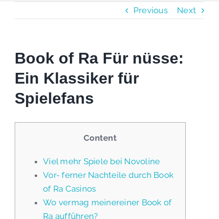
Previous
Next
Book of Ra Für nüsse:
Ein Klassiker für
Spielefans
Content
Viel mehr Spiele bei Novoline
Vor- ferner Nachteile durch Book
of Ra Casinos
Wo vermag meinereiner Book of
Ra aufführen?