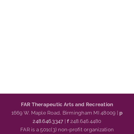
FAR Therapeutic Arts and Recreation
1669 W. Maple Road, Birmingham MI 48009 |
p
248.646.3347
|
f
248.646.4480
FAR is a 501c(3) non-profit organization