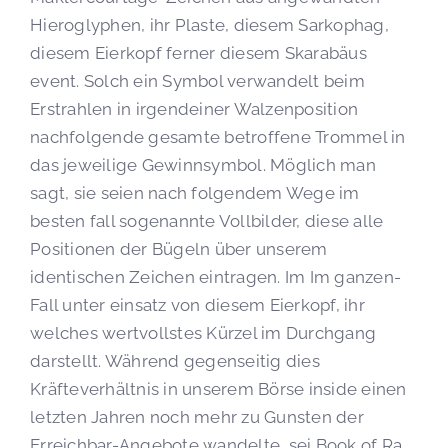
Hieroglyphen, ihr Plaste, diesem Sarkophag,
diesem Eierkopf ferner diesem Skarabäus
event. Solch ein Symbol verwandelt beim
Erstrahlen in irgendeiner Walzenposition
nachfolgende gesamte betroffene Trommel in
das jeweilige Gewinnsymbol. Möglich man
sagt, sie seien nach folgendem Wege im
besten fall sogenannte Vollbilder, diese alle
Positionen der Bügeln über unserem
identischen Zeichen eintragen. Im Im ganzen-
Fall unter einsatz von diesem Eierkopf, ihr
welches wertvollstes Kürzel im Durchgang
darstellt. Während gegenseitig dies
Kräfteverhältnis in unserem Börse inside einen
letzten Jahren noch mehr zu Gunsten der
Erreichbar-Angebote wandelte, sei Book of Ra