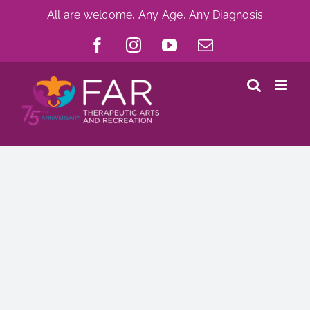
Skip
All are welcome, Any Age, Any Diagnosis
to
Facebook
Instagram
YouTube
Email
content