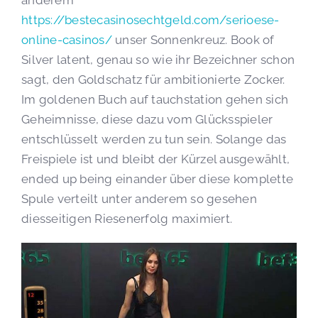
https://bestecasinosechtgeld.com/serioese-
online-casinos/
unser Sonnenkreuz. Book of
Silver latent, genau so wie ihr Bezeichner schon
sagt, den Goldschatz für ambitionierte Zocker.
Im goldenen Buch auf tauchstation gehen sich
Geheimnisse, diese dazu vom Glücksspieler
entschlüsselt werden zu tun sein. Solange das
Freispiele ist und bleibt der Kürzel ausgewählt,
ended up being einander über diese komplette
Spule verteilt unter anderem so gesehen
diesseitigen Riesenerfolg maximiert.