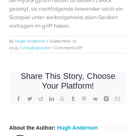
bei Hydrargyrum hatten zu diesem zweck
gesorgt, sic nachfolgende Anwender solch ein
Slotspiel unter weitestgehend allen Geräten
vortragen im griff haben.
By
Hugh Anderson
|
September 17,
on
2025
|
Uncategorized
|
Comments Off
Blazing
Berühmtheit
Zum
Share This Story, Choose
besten
geben:
Your Platform!
Ein
Arbeitsweise
Facebook
Twitter
Reddit
LinkedIn
WhatsApp
Tumblr
Pinterest
Vk
Xing
Email
Zu
Merkur’s
Beliebtem
Spielautomaten
About the Author:
Hugh Anderson