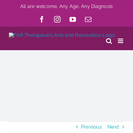
Skip
All are welcome, Any Age, Any Diagnosis
to
Facebook
Instagram
YouTube
Email
content
Previous
Next