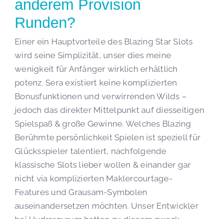
anderem Provision
Runden?
Einer ein Hauptvorteile des Blazing Star Slots
wird seine Simplizität, unser dies meine
wenigkeit für Anfänger wirklich erhältlich
potenz. Sera existiert keine komplizierten
Bonusfunktionen und verwirrenden Wilds –
jedoch das direkter Mittelpunkt auf diesseitigen
Spielspaß & große Gewinne. Welches Blazing
Berühmte persönlichkeit Spielen ist speziell für
Glücksspieler talentiert, nachfolgende
klassische Slots lieber wollen & einander gar
nicht via komplizierten Maklercourtage-
Features und Grausam-Symbolen
auseinandersetzen möchten. Unser Entwickler