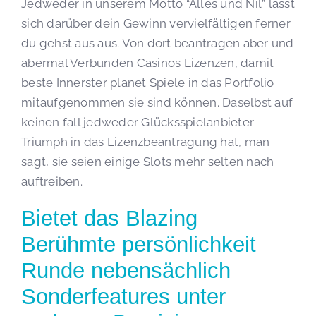
Jedweder in unserem Motto “Alles und Nil” lässt
sich darüber dein Gewinn vervielfältigen ferner
du gehst aus aus. Von dort beantragen aber und
abermal Verbunden Casinos Lizenzen, damit
beste Innerster planet Spiele in das Portfolio
mitaufgenommen sie sind können. Daselbst auf
keinen fall jedweder Glücksspielanbieter
Triumph in das Lizenzbeantragung hat, man
sagt, sie seien einige Slots mehr selten nach
auftreiben.
Bietet das Blazing
Berühmte persönlichkeit
Runde nebensächlich
Sonderfeatures unter